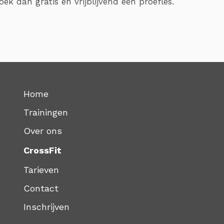
ek dan gratis en vrijblijvend een proefles.
Home
Trainingen
Over ons
CrossFit
Tarieven
Contact
Inschrijven