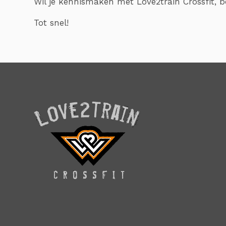
Wil je kennismaken met Love2train Crossfit, bo
Tot snel!